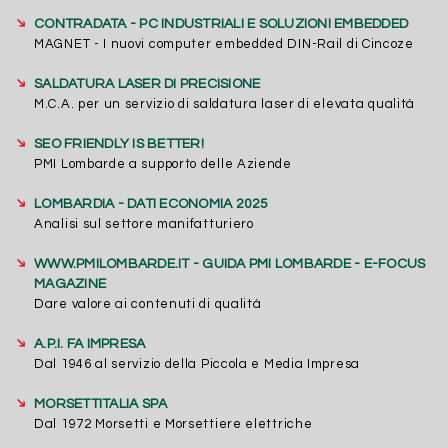
➔
CONTRADATA - PC INDUSTRIALI E SOLUZIONI EMBEDDED
MAGNET - I nuovi computer embedded DIN-Rail di Cincoze
➔
SALDATURA LASER DI PRECISIONE
M.C.A. per un servizio di saldatura laser di elevata qualità
➔
SEO FRIENDLY IS BETTER!
PMI Lombarde a supporto delle Aziende
➔
LOMBARDIA - DATI ECONOMIA 2025
Analisi sul settore manifatturiero
➔
WWW.PMILOMBARDE.IT - GUIDA PMI LOMBARDE - E-FOCUS
MAGAZINE
Dare valore ai contenuti di qualità
➔
A.P.I. FA IMPRESA
Dal 1946 al servizio della Piccola e Media Impresa
➔
MORSETTITALIA SPA
Dal 1972 Morsetti e Morsettiere elettriche