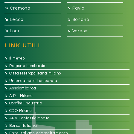
➔
➔
Cremona
Pavia
➔
➔
Lecco
Sondrio
➔
➔
Lodi
Varese
LINK UTILI
➔
Il Meteo
➔
Regione Lombardia
➔
Città Metropolitana Milano
➔
Unioncamere Lombardia
➔
Assolombarda
➔
A.P.I. Milano
➔
Confimi Industria
➔
CDO Milano
➔
APA Confartigianato
➔
Borsa Italiana
➔
Ente Italiano Accreditamento