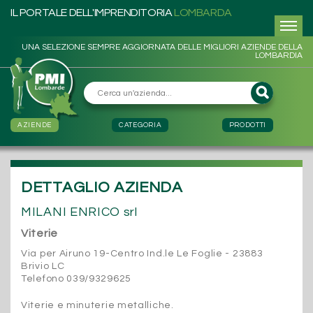
IL PORTALE DELL'IMPRENDITORIA
LOMBARDA
UNA SELEZIONE SEMPRE AGGIORNATA DELLE MIGLIORI AZIENDE DELLA
LOMBARDIA
AZIENDE
CATEGORIA
PRODOTTI
DETTAGLIO AZIENDA
MILANI ENRICO srl
Viterie
Via per Airuno 19-Centro Ind.le Le Foglie - 23883
Brivio LC
Telefono 039/9329625
Viterie e minuterie metalliche.