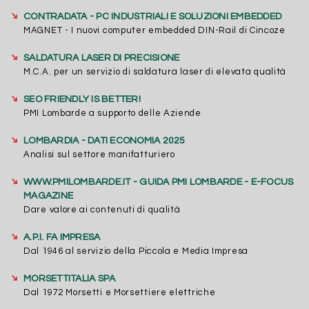
➔
CONTRADATA - PC INDUSTRIALI E SOLUZIONI EMBEDDED
MAGNET - I nuovi computer embedded DIN-Rail di Cincoze
➔
SALDATURA LASER DI PRECISIONE
M.C.A. per un servizio di saldatura laser di elevata qualità
➔
SEO FRIENDLY IS BETTER!
PMI Lombarde a supporto delle Aziende
➔
LOMBARDIA - DATI ECONOMIA 2025
Analisi sul settore manifatturiero
➔
WWW.PMILOMBARDE.IT - GUIDA PMI LOMBARDE - E-FOCUS
MAGAZINE
Dare valore ai contenuti di qualità
➔
A.P.I. FA IMPRESA
Dal 1946 al servizio della Piccola e Media Impresa
➔
MORSETTITALIA SPA
Dal 1972 Morsetti e Morsettiere elettriche