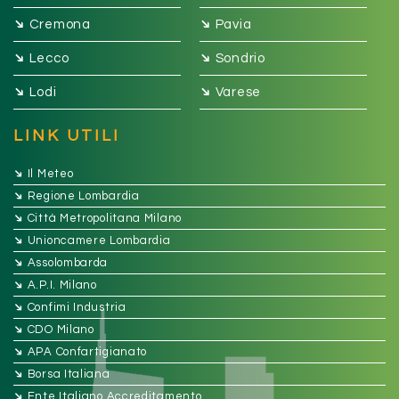
➔
➔
Cremona
Pavia
➔
➔
Lecco
Sondrio
➔
➔
Lodi
Varese
LINK UTILI
➔
Il Meteo
➔
Regione Lombardia
➔
Città Metropolitana Milano
➔
Unioncamere Lombardia
➔
Assolombarda
➔
A.P.I. Milano
➔
Confimi Industria
➔
CDO Milano
➔
APA Confartigianato
➔
Borsa Italiana
➔
Ente Italiano Accreditamento