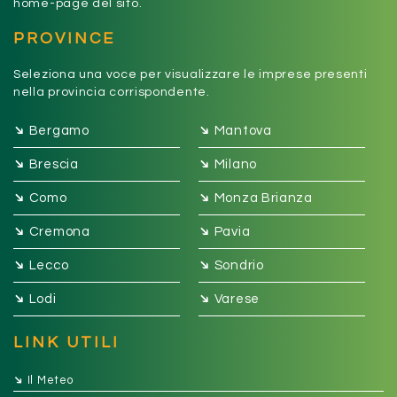
home-page del sito.
PROVINCE
Seleziona una voce per visualizzare le imprese presenti
nella provincia corrispondente.
➔
➔
Bergamo
Mantova
➔
➔
Brescia
Milano
➔
➔
Como
Monza Brianza
➔
➔
Cremona
Pavia
➔
➔
Lecco
Sondrio
➔
➔
Lodi
Varese
LINK UTILI
➔
Il Meteo