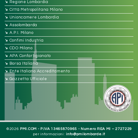
➔
Regione Lombardia
➔
Città Metropolitana Milano
➔
Unioncamere Lombardia
➔
Assolombarda
➔
A.P.I. Milano
➔
Confimi Industria
➔
CDO Milano
➔
APA Confartigianato
➔
Borsa Italiana
➔
Ente Italiano Accreditamento
➔
Gazzetta Ufficiale
©2026
PMI.COM - P.IVA 13465870965 - Numero REA MI – 2727229
per informazioni:
info@pmilombarde.it