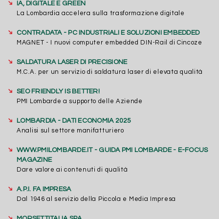
➔
IA, DIGITALE E GREEN
La Lombardia accelera sulla trasformazione digitale
➔
CONTRADATA - PC INDUSTRIALI E SOLUZIONI EMBEDDED
MAGNET - I nuovi computer embedded DIN-Rail di Cincoze
➔
SALDATURA LASER DI PRECISIONE
M.C.A. per un servizio di saldatura laser di elevata qualità
➔
SEO FRIENDLY IS BETTER!
PMI Lombarde a supporto delle Aziende
➔
LOMBARDIA - DATI ECONOMIA 2025
Analisi sul settore manifatturiero
➔
WWW.PMILOMBARDE.IT - GUIDA PMI LOMBARDE - E-FOCUS
MAGAZINE
Dare valore ai contenuti di qualità
➔
A.P.I. FA IMPRESA
Dal 1946 al servizio della Piccola e Media Impresa
➔
MORSETTITALIA SPA