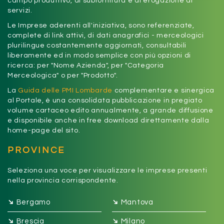
campo produttivo, di subfornitura e di erogazione di
servizi.
Le Imprese aderenti all'iniziativa, sono referenziate,
complete di link attivi, di dati anagrafici - merceologici
plurilingue costantemente aggiornati, consultabili
liberamente ed in modo semplice con più opzioni di
ricerca: per "Nome Azienda", per "Categoria
Merceologica" o per "Prodotto".
La
Guida delle PMI Lombarde
complementare e sinergica
al Portale, è una consolidata pubblicazione in pregiato
volume cartaceo edito annualmente, a grande diffusione
e disponibile anche in free download direttamente dalla
home-page del sito.
PROVINCE
Seleziona una voce per visualizzare le imprese presenti
nella provincia corrispondente.
➔
➔
Bergamo
Mantova
➔
➔
Brescia
Milano