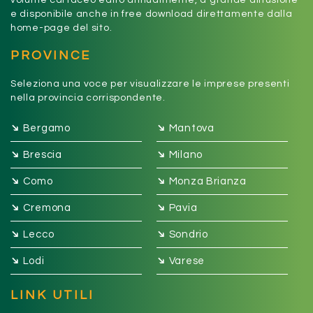
volume cartaceo edito annualmente, a grande diffusione
e disponibile anche in free download direttamente dalla
home-page del sito.
PROVINCE
Seleziona una voce per visualizzare le imprese presenti
nella provincia corrispondente.
➔
➔
Bergamo
Mantova
➔
➔
Brescia
Milano
➔
➔
Como
Monza Brianza
➔
➔
Cremona
Pavia
➔
➔
Lecco
Sondrio
➔
➔
Lodi
Varese
LINK UTILI