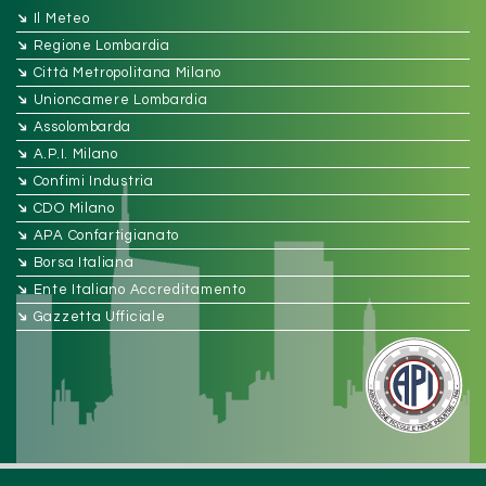
➔
Il Meteo
➔
Regione Lombardia
➔
Città Metropolitana Milano
➔
Unioncamere Lombardia
➔
Assolombarda
➔
A.P.I. Milano
➔
Confimi Industria
➔
CDO Milano
➔
APA Confartigianato
➔
Borsa Italiana
➔
Ente Italiano Accreditamento
➔
Gazzetta Ufficiale