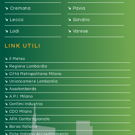
➔
➔
Cremona
Pavia
➔
➔
Lecco
Sondrio
➔
➔
Lodi
Varese
LINK UTILI
➔
Il Meteo
➔
Regione Lombardia
➔
Città Metropolitana Milano
➔
Unioncamere Lombardia
➔
Assolombarda
➔
A.P.I. Milano
➔
Confimi Industria
➔
CDO Milano
➔
APA Confartigianato
➔
Borsa Italiana
➔
Ente Italiano Accreditamento