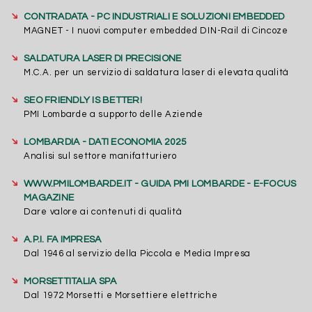
➔
CONTRADATA - PC INDUSTRIALI E SOLUZIONI EMBEDDED
MAGNET - I nuovi computer embedded DIN-Rail di Cincoze
➔
SALDATURA LASER DI PRECISIONE
M.C.A. per un servizio di saldatura laser di elevata qualità
➔
SEO FRIENDLY IS BETTER!
PMI Lombarde a supporto delle Aziende
➔
LOMBARDIA - DATI ECONOMIA 2025
Analisi sul settore manifatturiero
➔
WWW.PMILOMBARDE.IT - GUIDA PMI LOMBARDE - E-FOCUS
MAGAZINE
Dare valore ai contenuti di qualità
➔
A.P.I. FA IMPRESA
Dal 1946 al servizio della Piccola e Media Impresa
➔
MORSETTITALIA SPA
Dal 1972 Morsetti e Morsettiere elettriche