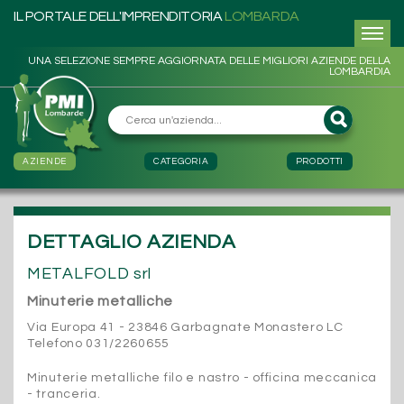
IL PORTALE DELL'IMPRENDITORIA
LOMBARDA
UNA SELEZIONE SEMPRE AGGIORNATA DELLE MIGLIORI AZIENDE DELLA
LOMBARDIA
AZIENDE
CATEGORIA
PRODOTTI
DETTAGLIO AZIENDA
METALFOLD srl
Minuterie metalliche
Via Europa 41 - 23846 Garbagnate Monastero LC
Telefono 031/2260655
Minuterie metalliche filo e nastro - officina meccanica
- tranceria.