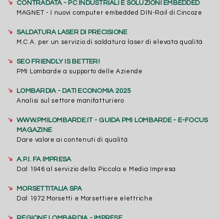
➔
CONTRADATA - PC INDUSTRIALI E SOLUZIONI EMBEDDED
MAGNET - I nuovi computer embedded DIN-Rail di Cincoze
➔
SALDATURA LASER DI PRECISIONE
M.C.A. per un servizio di saldatura laser di elevata qualità
➔
SEO FRIENDLY IS BETTER!
PMI Lombarde a supporto delle Aziende
➔
LOMBARDIA - DATI ECONOMIA 2025
Analisi sul settore manifatturiero
➔
WWW.PMILOMBARDE.IT - GUIDA PMI LOMBARDE - E-FOCUS
MAGAZINE
Dare valore ai contenuti di qualità
➔
A.P.I. FA IMPRESA
Dal 1946 al servizio della Piccola e Media Impresa
➔
MORSETTITALIA SPA
Dal 1972 Morsetti e Morsettiere elettriche
➔
REGIONE LOMBARDIA - IMPRESE