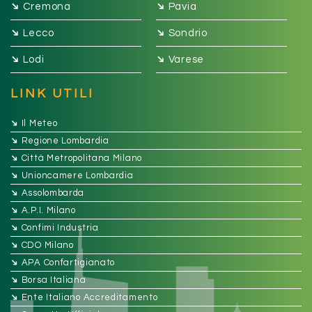
➔
➔
Cremona
Pavia
➔
➔
Lecco
Sondrio
➔
➔
Lodi
Varese
LINK UTILI
➔
Il Meteo
➔
Regione Lombardia
➔
Città Metropolitana Milano
➔
Unioncamere Lombardia
➔
Assolombarda
➔
A.P.I. Milano
➔
Confimi Industria
➔
CDO Milano
➔
APA Confartigianato
➔
Borsa Italiana
➔
Ente Italiano Accreditamento