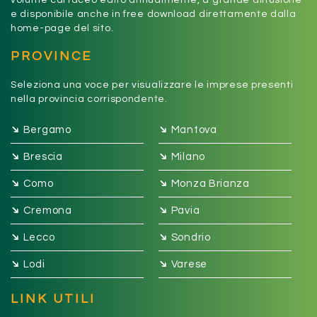
volume cartaceo edito annualmente, a grande diffusione
e disponibile anche in free download direttamente dalla
home-page del sito.
PROVINCE
Seleziona una voce per visualizzare le imprese presenti
nella provincia corrispondente.
➔
➔
Bergamo
Mantova
➔
➔
Brescia
Milano
➔
➔
Como
Monza Brianza
➔
➔
Cremona
Pavia
➔
➔
Lecco
Sondrio
➔
➔
Lodi
Varese
LINK UTILI