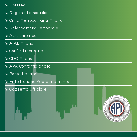
➔
Il Meteo
➔
Regione Lombardia
➔
Città Metropolitana Milano
➔
Unioncamere Lombardia
➔
Assolombarda
➔
A.P.I. Milano
➔
Confimi Industria
➔
CDO Milano
➔
APA Confartigianato
➔
Borsa Italiana
➔
Ente Italiano Accreditamento
➔
Gazzetta Ufficiale