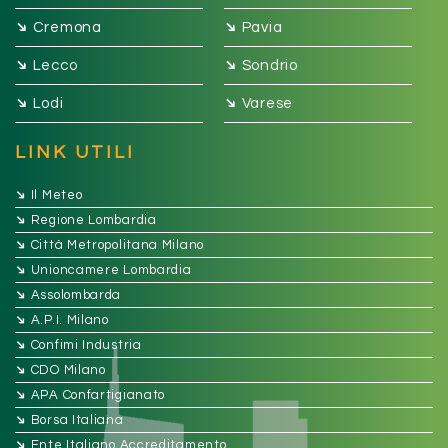
➔
➔
Cremona
Pavia
➔
➔
Lecco
Sondrio
➔
➔
Lodi
Varese
LINK UTILI
➔
Il Meteo
➔
Regione Lombardia
➔
Città Metropolitana Milano
➔
Unioncamere Lombardia
➔
Assolombarda
➔
A.P.I. Milano
➔
Confimi Industria
➔
CDO Milano
➔
APA Confartigianato
➔
Borsa Italiana
➔
Ente Italiano Accreditamento