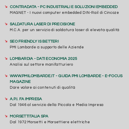
➔
CONTRADATA - PC INDUSTRIALI E SOLUZIONI EMBEDDED
MAGNET - I nuovi computer embedded DIN-Rail di Cincoze
➔
SALDATURA LASER DI PRECISIONE
M.C.A. per un servizio di saldatura laser di elevata qualità
➔
SEO FRIENDLY IS BETTER!
PMI Lombarde a supporto delle Aziende
➔
LOMBARDIA - DATI ECONOMIA 2025
Analisi sul settore manifatturiero
➔
WWW.PMILOMBARDE.IT - GUIDA PMI LOMBARDE - E-FOCUS
MAGAZINE
Dare valore ai contenuti di qualità
➔
A.P.I. FA IMPRESA
Dal 1946 al servizio della Piccola e Media Impresa
➔
MORSETTITALIA SPA
Dal 1972 Morsetti e Morsettiere elettriche