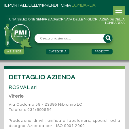
IL PORTALE DELL'IMPRENDITORIA
LOMBARDA
UNA SELEZIONE SEMPRE AGGIORNATA DELLE MIGLIORI AZIENDE DELLA
LOMBARDIA
AZIENDE
CATEGORIA
PRODOTTI
DETTAGLIO AZIENDA
ROSVAL srl
Viterie
Via Cadorna 59 - 23895 Nibionno LC
Telefono 031/690554
Produzione di viti, unificata faesteners, speciali ed a
disegno. Azienda cert. ISO 9001:2000.