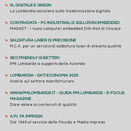
➔
IA, DIGITALE E GREEN
La Lombardia accelera sulla trasformazione digitale
➔
CONTRADATA - PC INDUSTRIALI E SOLUZIONI EMBEDDED
MAGNET - I nuovi computer embedded DIN-Rail di Cincoze
➔
SALDATURA LASER DI PRECISIONE
M.C.A. per un servizio di saldatura laser di elevata qualità
➔
SEO FRIENDLY IS BETTER!
PMI Lombarde a supporto delle Aziende
➔
LOMBARDIA - DATI ECONOMIA 2025
Analisi sul settore manifatturiero
➔
WWW.PMILOMBARDE.IT - GUIDA PMI LOMBARDE - E-FOCUS
MAGAZINE
Dare valore ai contenuti di qualità
➔
A.P.I. FA IMPRESA
Dal 1946 al servizio della Piccola e Media Impresa