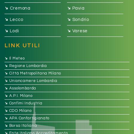
➔
➔
Cremona
Pavia
➔
➔
Lecco
Sondrio
➔
➔
Lodi
Varese
LINK UTILI
➔
Il Meteo
➔
Regione Lombardia
➔
Città Metropolitana Milano
➔
Unioncamere Lombardia
➔
Assolombarda
➔
A.P.I. Milano
➔
Confimi Industria
➔
CDO Milano
➔
APA Confartigianato
➔
Borsa Italiana
➔
Ente Italiano Accreditamento