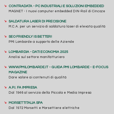
➔
CONTRADATA - PC INDUSTRIALI E SOLUZIONI EMBEDDED
MAGNET - I nuovi computer embedded DIN-Rail di Cincoze
➔
SALDATURA LASER DI PRECISIONE
M.C.A. per un servizio di saldatura laser di elevata qualità
➔
SEO FRIENDLY IS BETTER!
PMI Lombarde a supporto delle Aziende
➔
LOMBARDIA - DATI ECONOMIA 2025
Analisi sul settore manifatturiero
➔
WWW.PMILOMBARDE.IT - GUIDA PMI LOMBARDE - E-FOCUS
MAGAZINE
Dare valore ai contenuti di qualità
➔
A.P.I. FA IMPRESA
Dal 1946 al servizio della Piccola e Media Impresa
➔
MORSETTITALIA SPA
Dal 1972 Morsetti e Morsettiere elettriche