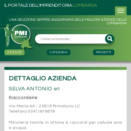
IL PORTALE DELL'IMPRENDITORIA
LOMBARDA
UNA SELEZIONE SEMPRE AGGIORNATA DELLE MIGLIORI AZIENDE DELLA
LOMBARDIA
AZIENDE
CATEGORIA
PRODOTTI
DETTAGLIO AZIENDA
SELVA ANTONIO srl
Raccorderie
Via Merla 4A - 23819 Primaluna LC
Telefono 0341/979879
Minuterie tornite in ottone e raccordi per valvole aria
e acqua.