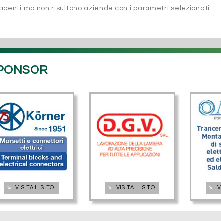
acenti ma non risultano aziende con i parametri selezionati.
PONSOR
➔
➔
➔
VISITA IL SITO
VISITA IL SITO
V