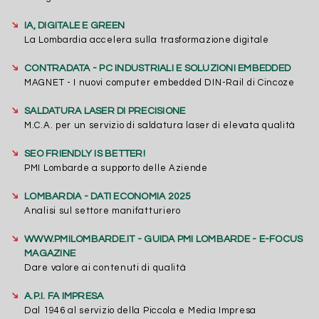
➔
IA, DIGITALE E GREEN
La Lombardia accelera sulla trasformazione digitale
➔
CONTRADATA - PC INDUSTRIALI E SOLUZIONI EMBEDDED
MAGNET - I nuovi computer embedded DIN-Rail di Cincoze
➔
SALDATURA LASER DI PRECISIONE
M.C.A. per un servizio di saldatura laser di elevata qualità
➔
SEO FRIENDLY IS BETTER!
PMI Lombarde a supporto delle Aziende
➔
LOMBARDIA - DATI ECONOMIA 2025
Analisi sul settore manifatturiero
➔
WWW.PMILOMBARDE.IT - GUIDA PMI LOMBARDE - E-FOCUS
MAGAZINE
Dare valore ai contenuti di qualità
➔
A.P.I. FA IMPRESA
Dal 1946 al servizio della Piccola e Media Impresa