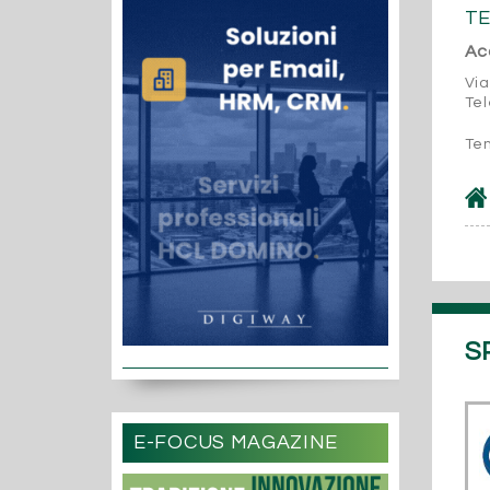
TE
Acc
Via
Te
Tem
S
E-FOCUS MAGAZINE