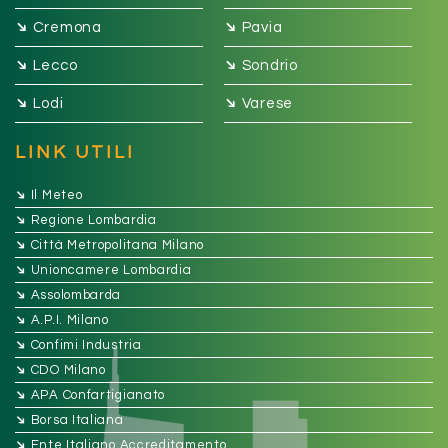
➔
➔
Cremona
Pavia
➔
➔
Lecco
Sondrio
➔
➔
Lodi
Varese
LINK UTILI
➔
Il Meteo
➔
Regione Lombardia
➔
Città Metropolitana Milano
➔
Unioncamere Lombardia
➔
Assolombarda
➔
A.P.I. Milano
➔
Confimi Industria
➔
CDO Milano
➔
APA Confartigianato
➔
Borsa Italiana
➔
Ente Italiano Accreditamento