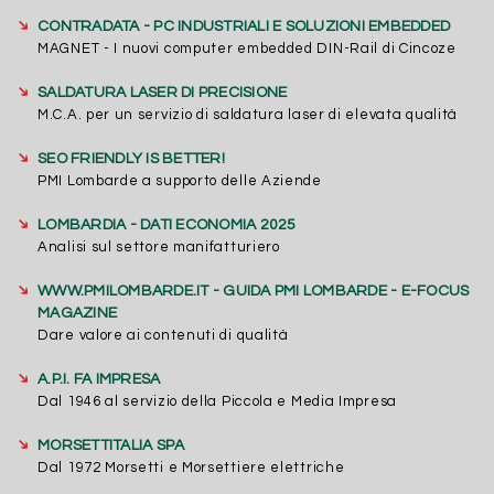
➔
CONTRADATA - PC INDUSTRIALI E SOLUZIONI EMBEDDED
MAGNET - I nuovi computer embedded DIN-Rail di Cincoze
➔
SALDATURA LASER DI PRECISIONE
M.C.A. per un servizio di saldatura laser di elevata qualità
➔
SEO FRIENDLY IS BETTER!
PMI Lombarde a supporto delle Aziende
➔
LOMBARDIA - DATI ECONOMIA 2025
Analisi sul settore manifatturiero
➔
WWW.PMILOMBARDE.IT - GUIDA PMI LOMBARDE - E-FOCUS
MAGAZINE
Dare valore ai contenuti di qualità
➔
A.P.I. FA IMPRESA
Dal 1946 al servizio della Piccola e Media Impresa
➔
MORSETTITALIA SPA
Dal 1972 Morsetti e Morsettiere elettriche