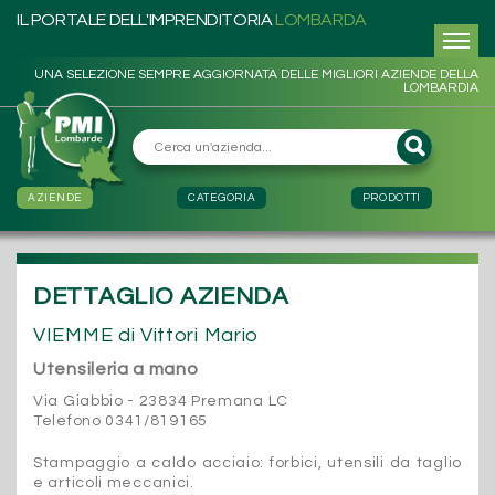
IL PORTALE DELL'IMPRENDITORIA
LOMBARDA
UNA SELEZIONE SEMPRE AGGIORNATA DELLE MIGLIORI AZIENDE DELLA
LOMBARDIA
AZIENDE
CATEGORIA
PRODOTTI
DETTAGLIO AZIENDA
VIEMME di Vittori Mario
Utensileria a mano
Via Giabbio - 23834 Premana LC
Telefono 0341/819165
Stampaggio a caldo acciaio: forbici, utensili da taglio
e articoli meccanici.