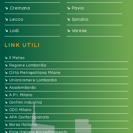
➔
➔
Cremona
Pavia
➔
➔
Lecco
Sondrio
➔
➔
Lodi
Varese
LINK UTILI
➔
Il Meteo
➔
Regione Lombardia
➔
Città Metropolitana Milano
➔
Unioncamere Lombardia
➔
Assolombarda
➔
A.P.I. Milano
➔
Confimi Industria
➔
CDO Milano
➔
APA Confartigianato
➔
Borsa Italiana
➔
Ente Italiano Accreditamento