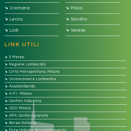
➔
➔
Cremona
Pavia
➔
➔
Lecco
Sondrio
➔
➔
Lodi
Varese
LINK UTILI
➔
Il Meteo
➔
Regione Lombardia
➔
Città Metropolitana Milano
➔
Unioncamere Lombardia
➔
Assolombarda
➔
A.P.I. Milano
➔
Confimi Industria
➔
CDO Milano
➔
APA Confartigianato
➔
Borsa Italiana
➔
Ente Italiano Accreditamento