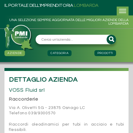
IL PORTALE DELL'IMPRENDITORIA
LOMBARDA
UNA SELEZIONE SEMPRE AGGIORNATA DELLE MIGLIORI AZIENDE DELLA
LOMBARDIA
AZIENDE
CATEGORIA
PRODOTTI
DETTAGLIO AZIENDA
VOSS Fluid srl
Raccorderie
Via A. Olivetti 5G - 23875 Osnago LC
Telefono 039/9300570
Raccordi oleodinamici per tubi in acciaio e tubi
flessibili.