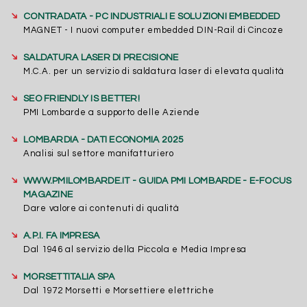
➔
CONTRADATA - PC INDUSTRIALI E SOLUZIONI EMBEDDED
MAGNET - I nuovi computer embedded DIN-Rail di Cincoze
➔
SALDATURA LASER DI PRECISIONE
M.C.A. per un servizio di saldatura laser di elevata qualità
➔
SEO FRIENDLY IS BETTER!
PMI Lombarde a supporto delle Aziende
➔
LOMBARDIA - DATI ECONOMIA 2025
Analisi sul settore manifatturiero
➔
WWW.PMILOMBARDE.IT - GUIDA PMI LOMBARDE - E-FOCUS
MAGAZINE
Dare valore ai contenuti di qualità
➔
A.P.I. FA IMPRESA
Dal 1946 al servizio della Piccola e Media Impresa
➔
MORSETTITALIA SPA
Dal 1972 Morsetti e Morsettiere elettriche