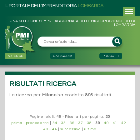
IL PORTALE DELL'IMPRENDITORIA
LOMBARDA
UNA SELEZIONE SEMPRE AGGIORNATA DELLE MIGLIORI AZIENDE DELLA
LOMBARDIA
AZIENDE
CATEGORIA
PRODOTTI
RISULTATI RICERCA
La ricerca per
Milano
ha prodotto
895
risultati.
Pagine totali:
45
- Risultati per pagina:
20
prima
|
precedente
|
34
-
35
-
36
-
37
-
38
-
39
-
40
-
41
-
42
-
43
-
44
|
successiva
|
ultima