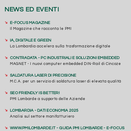
NEWS ED EVENTI
➔
E-FOCUS MAGAZINE
Il Magazine che racconta le PMI
➔
IA, DIGITALE E GREEN
La Lombardia accelera sulla trasformazione digitale
➔
CONTRADATA - PC INDUSTRIALI E SOLUZIONI EMBEDDED
MAGNET - I nuovi computer embedded DIN-Rail di Cincoze
➔
SALDATURA LASER DI PRECISIONE
M.C.A. per un servizio di saldatura laser di elevata qualità
➔
SEO FRIENDLY IS BETTER!
PMI Lombarde a supporto delle Aziende
➔
LOMBARDIA - DATI ECONOMIA 2025
Analisi sul settore manifatturiero
➔
WWW.PMILOMBARDE.IT - GUIDA PMI LOMBARDE - E-FOCUS